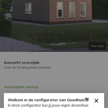
Hulp nodig?
Aanzicht voorzijde
0
van de
16
categorieën bekeken
Gespiegelde woning
Welkom in de configurator van Goedhuis👋
Basis positie
×
Inclusief