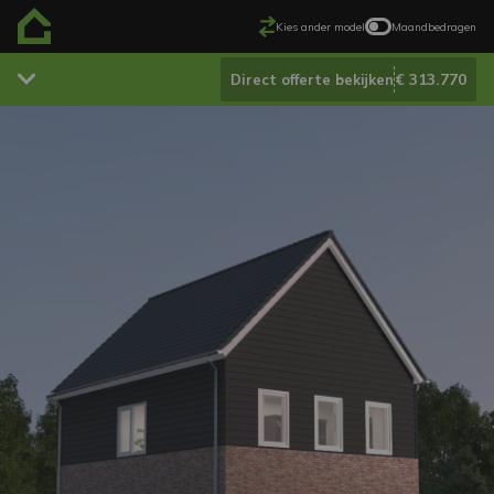
Kies ander model
Maandbedragen
€ 313.770
Direct offerte bekijken