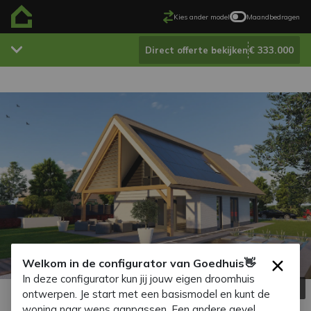
Kies ander model
Maandbedragen
€ 333.000
Direct offerte bekijken
Welkom in de configurator van Goedhuis👋
×
Hulp nodig?