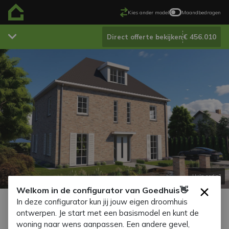
Kies ander model
Maandbedragen
€ 456.010
Direct offerte bekijken
Hulp nodig?
Welkom in de configurator van Goedhuis👋
×
Aanzicht voorzijde
0
van de
1
categorieën bekeken