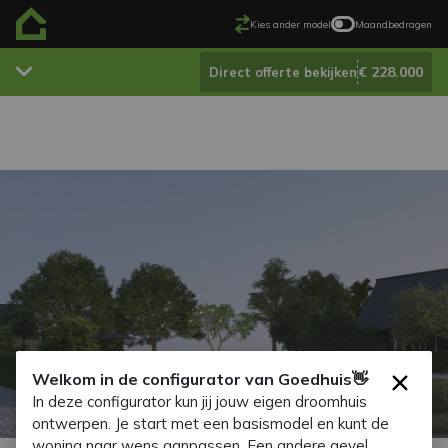
Kies ander model
Maandbedragen
€ 228.000
Direct offerte bekijken
Welkom in de configurator van Goedhuis👋
×