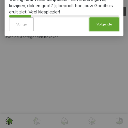
Hulp nodig?
Vorige
Volgende
Aanzicht voorzijde
0
van de
0
categorieën bekeken